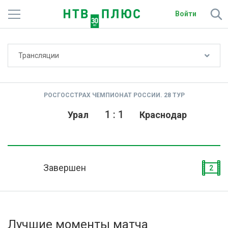
Войти
Не показывать счёт
Трансляции
Телеканалы
Фильмы и сериалы
РОСГОССТРАХ ЧЕМПИОНАТ РОССИИ. 28 ТУР
Спорт
1
:
1
Урал
Краснодар
Подписки
Радио
Завершен
2
Спутниковым абонентам
О сайте
Лучшие моменты матча