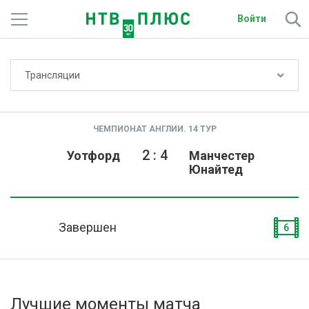
Войти
Не показывать счёт
Трансляции
Телеканалы
Фильмы и сериалы
ЧЕМПИОНАТ АНГЛИИ. 14 ТУР
Спорт
2
:
4
Уотфорд
Манчестер
Юнайтед
Подписки
Радио
Завершен
6
Спутниковым абонентам
О сайте
Лучшие моменты матча