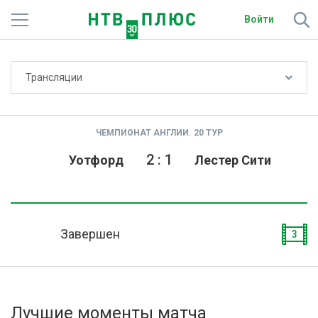
Войти
Не показывать счёт
Трансляции
Телеканалы
Фильмы и сериалы
ЧЕМПИОНАТ АНГЛИИ. 20 ТУР
Спорт
2
:
1
Уотфорд
Лестер Сити
Подписки
Радио
Завершен
3
Спутниковым абонентам
О сайте
Лучшие моменты матча