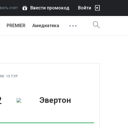
Ввести промокод
Войти
вать счёт
PREMIER
Амедиатека
И. 15 ТУР
2
Эвертон