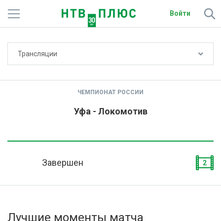
Войти
Не показывать счёт
Трансляции
Телеканалы
Фильмы и сериалы
ЧЕМПИОНАТ РОССИИ
Спорт
Уфа - Локомотив
Подписки
Радио
Завершен
2
Спутниковым абонентам
О сайте
Лучшие моменты матча