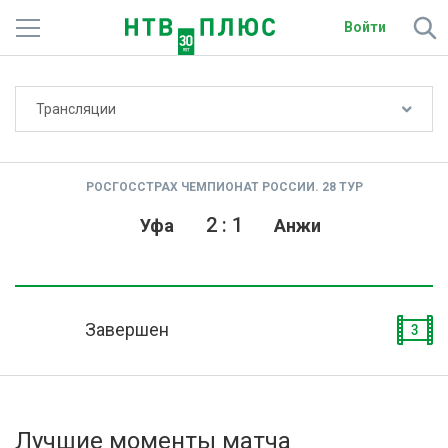
Войти
Не показывать счёт
Трансляции
Телеканалы
Фильмы и сериалы
РОСГОССТРАХ ЧЕМПИОНАТ РОССИИ. 28 ТУР
Спорт
2
:
1
Уфа
Анжи
Подписки
Радио
Завершен
3
Спутниковым абонентам
О сайте
Лучшие моменты матча