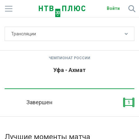
Войти
Не показывать счёт
Трансляции
Телеканалы
Фильмы и сериалы
ЧЕМПИОНАТ РОССИИ
Спорт
Уфа - Ахмат
Подписки
Радио
Завершен
1
Спутниковым абонентам
О сайте
Лучшие моменты матча