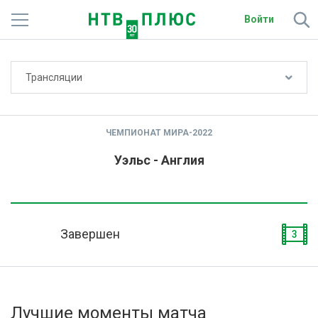
Войти
Не показывать счёт
Трансляции
Телеканалы
Фильмы и сериалы
ЧЕМПИОНАТ МИРА-2022
Спорт
Уэльс - Англия
Подписки
Радио
Завершен
3
Спутниковым абонентам
О сайте
Лучшие моменты матча