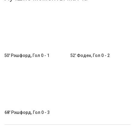
Активировать промокод
50' Рэшфорд, Гол 0 - 1
52' Фоден, Гол 0 - 2
68' Рэшфорд, Гол 0 - 3