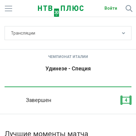
Войти
Не показывать счёт
Трансляции
Телеканалы
Фильмы и сериалы
ЧЕМПИОНАТ ИТАЛИИ
Спорт
Удинезе - Специя
Подписки
Радио
Завершен
4
Спутниковым абонентам
О сайте
Лучшие моменты матча