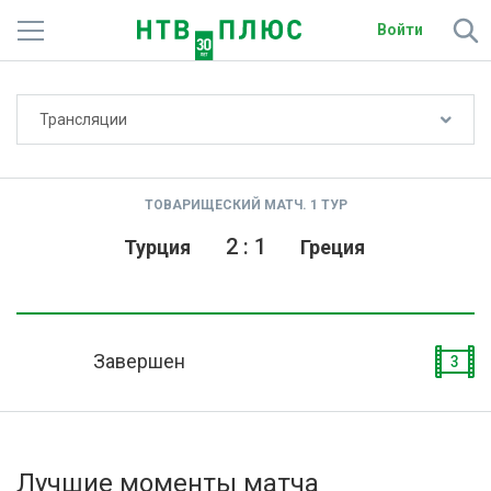
Войти
Не показывать счёт
Трансляции
Телеканалы
Фильмы и сериалы
ТОВАРИЩЕСКИЙ МАТЧ. 1 ТУР
Спорт
2
:
1
Турция
Греция
Подписки
Радио
Завершен
3
Спутниковым абонентам
О сайте
Лучшие моменты матча