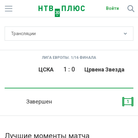
Войти
Не показывать счёт
Трансляции
Телеканалы
Фильмы и сериалы
ЛИГА ЕВРОПЫ. 1/16 ФИНАЛА
Спорт
1
:
0
ЦСКА
Црвена Звезда
Подписки
Радио
Завершен
1
Спутниковым абонентам
О сайте
Лучшие моменты матча