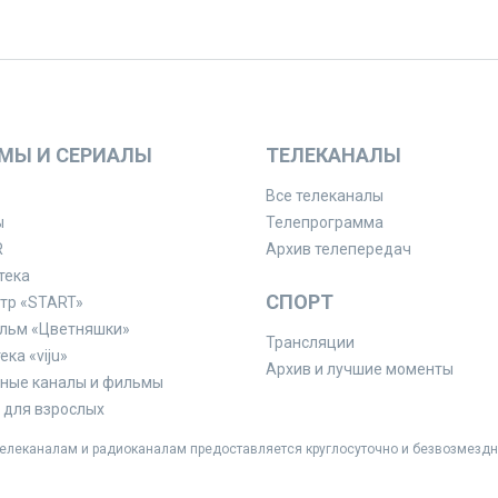
МЫ И СЕРИАЛЫ
ТЕЛЕКАНАЛЫ
Все телеканалы
ы
Телепрограмма
R
Архив телепередач
тека
СПОРТ
тр «START»
льм «Цветняшки»
Трансляции
ка «viju»
Архив и лучшие моменты
ные каналы и фильмы
для взрослых
леканалам и радиоканалам предоставляется круглосуточно и безвозмездн