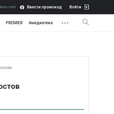
Ввести промокод
Войти
вать счёт
PREMIER
Амедиатека
РОССИИ
остов