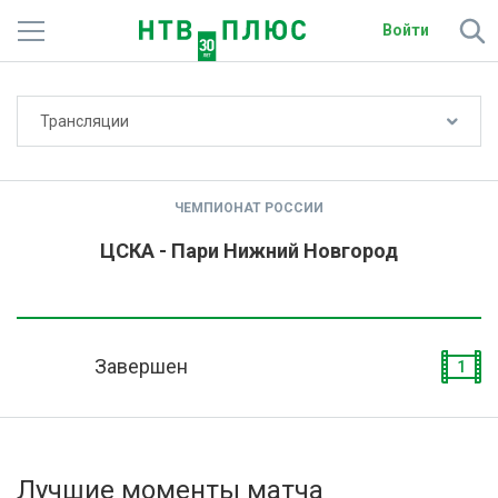
Войти
Не показывать счёт
Трансляции
Телеканалы
Фильмы и сериалы
ЧЕМПИОНАТ РОССИИ
Спорт
ЦСКА - Пари Нижний Новгород
Подписки
Радио
Завершен
1
Спутниковым абонентам
О сайте
Лучшие моменты матча