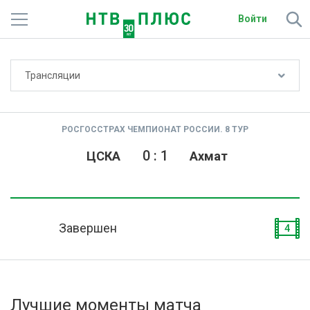
Войти
Не показывать счёт
Трансляции
Телеканалы
Фильмы и сериалы
РОСГОССТРАХ ЧЕМПИОНАТ РОССИИ. 8 ТУР
Спорт
0
:
1
ЦСКА
Ахмат
Подписки
Радио
Завершен
4
Спутниковым абонентам
О сайте
Лучшие моменты матча