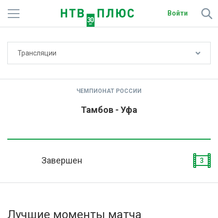
Войти
Не показывать счёт
Трансляции
Телеканалы
Фильмы и сериалы
ЧЕМПИОНАТ РОССИИ
Спорт
Тамбов - Уфа
Подписки
Радио
Завершен
3
Спутниковым абонентам
О сайте
Лучшие моменты матча