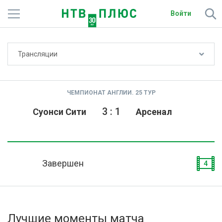
Войти
Не показывать счёт
Трансляции
Телеканалы
Фильмы и сериалы
ЧЕМПИОНАТ АНГЛИИ. 25 ТУР
Спорт
3
:
1
Суонси Сити
Арсенал
Подписки
Радио
Завершен
4
Спутниковым абонентам
О сайте
Лучшие моменты матча