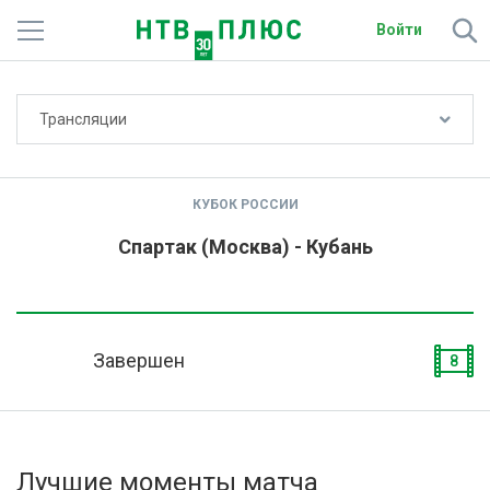
Войти
Не показывать счёт
Трансляции
Телеканалы
Фильмы и сериалы
КУБОК РОССИИ
Спорт
Спартак (Москва) - Кубань
Подписки
Радио
Завершен
8
Спутниковым абонентам
О сайте
Лучшие моменты матча