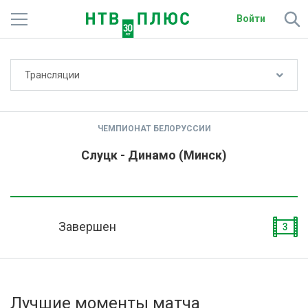
Войти
Не показывать счёт
Трансляции
Телеканалы
Фильмы и сериалы
ЧЕМПИОНАТ БЕЛОРУССИИ
Спорт
Слуцк - Динамо (Минск)
Подписки
Радио
Завершен
3
Спутниковым абонентам
О сайте
Лучшие моменты матча