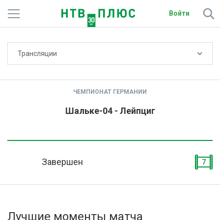
Войти
Не показывать счёт
Трансляции
Телеканалы
Фильмы и сериалы
ЧЕМПИОНАТ ГЕРМАНИИ
Спорт
Шальке-04 - Лейпциг
Подписки
Радио
Завершен
7
Спутниковым абонентам
О сайте
Лучшие моменты матча