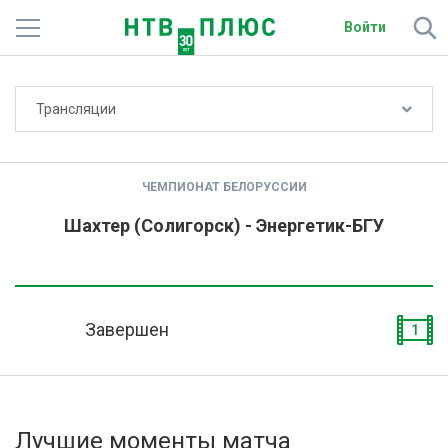
Войти
Не показывать счёт
Трансляции
Телеканалы
Фильмы и сериалы
ЧЕМПИОНАТ БЕЛОРУССИИ
Спорт
Шахтер (Солигорск) - Энергетик-БГУ
Подписки
Радио
Завершен
1
Спутниковым абонентам
О сайте
Лучшие моменты матча