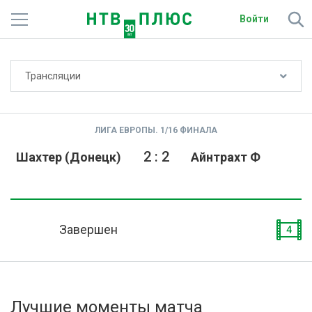
Войти
Не показывать счёт
Трансляции
Телеканалы
Фильмы и сериалы
ЛИГА ЕВРОПЫ. 1/16 ФИНАЛА
Спорт
2
:
2
Шахтер (Донецк)
Айнтрахт Ф
Подписки
Радио
Завершен
4
Спутниковым абонентам
О сайте
Лучшие моменты матча