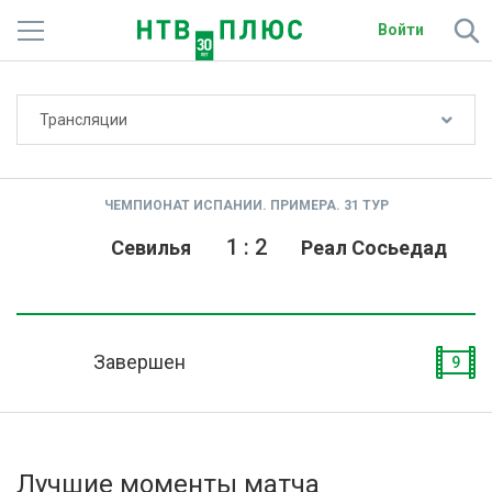
Войти
Не показывать счёт
Трансляции
Телеканалы
Фильмы и сериалы
ЧЕМПИОНАТ ИСПАНИИ. ПРИМЕРА. 31 ТУР
Спорт
1
:
2
Севилья
Реал Сосьедад
Подписки
Радио
Завершен
9
Спутниковым абонентам
О сайте
Лучшие моменты матча