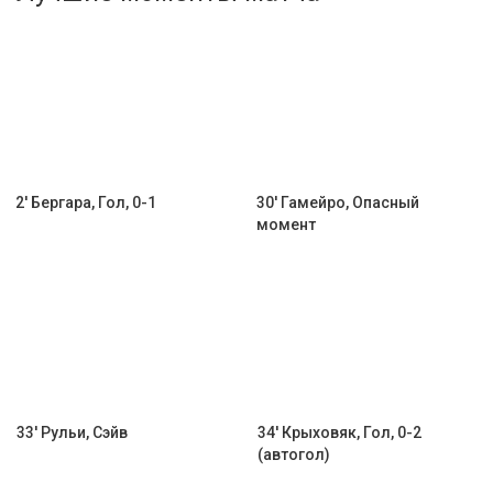
Активировать промокод
2' Бергара, Гол, 0-1
30' Гамейро, Опасный
момент
33' Рульи, Сэйв
34' Крыховяк, Гол, 0-2
(автогол)