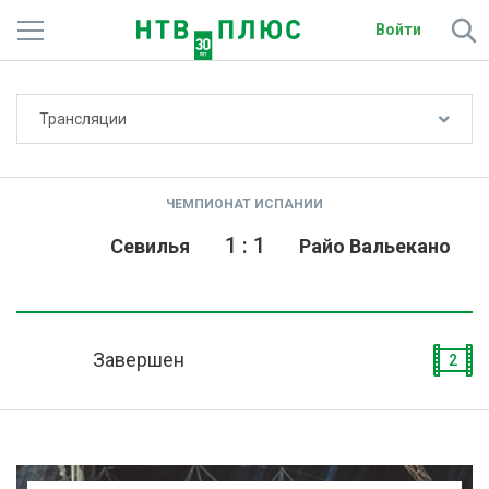
Войти
Не показывать счёт
Трансляции
Телеканалы
Фильмы и сериалы
ЧЕМПИОНАТ ИСПАНИИ
Спорт
1
:
1
Севилья
Райо Вальекано
Подписки
Радио
Завершен
2
Спутниковым абонентам
О сайте