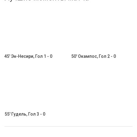
Активировать промокод
45' Эн-Несири, Гол 1 - 0
50' Окампос, Гол 2 - 0
55' Гудель, Гол 3 - 0