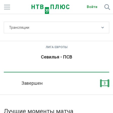
Войти
Не показывать счёт
Трансляции
Телеканалы
Фильмы и сериалы
ЛИГА ЕВРОПЫ
Спорт
Севилья - ПСВ
Подписки
Радио
Завершен
3
Спутниковым абонентам
О сайте
Лучшие моменты матча