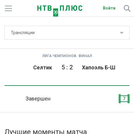
Войти
Не показывать счёт
Трансляции
Телеканалы
Фильмы и сериалы
ЛИГА ЧЕМПИОНОВ. ФИНАЛ
Спорт
5
:
2
Селтик
Хапоэль Б-Ш
Подписки
Радио
Завершен
7
Спутниковым абонентам
О сайте
Лучшие моменты матча