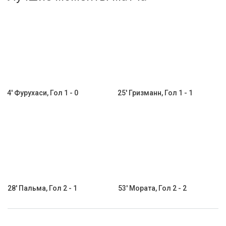
Активировать промокод
4' Фурухаси, Гол 1 - 0
25' Гризманн, Гол 1 - 1
28' Пальма, Гол 2 - 1
53' Мората, Гол 2 - 2