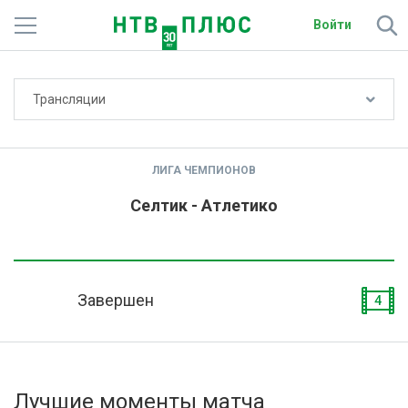
Войти
Не показывать счёт
Трансляции
Телеканалы
Фильмы и сериалы
ЛИГА ЧЕМПИОНОВ
Спорт
Селтик - Атлетико
Подписки
Радио
Завершен
4
Спутниковым абонентам
О сайте
Лучшие моменты матча