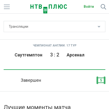
Войти
Не показывать счёт
Трансляции
Телеканалы
Фильмы и сериалы
ЧЕМПИОНАТ АНГЛИИ. 17 ТУР
Спорт
3
:
2
Саутгемптон
Арсенал
Подписки
Радио
Завершен
5
Спутниковым абонентам
О сайте
Лучшие моменты матча