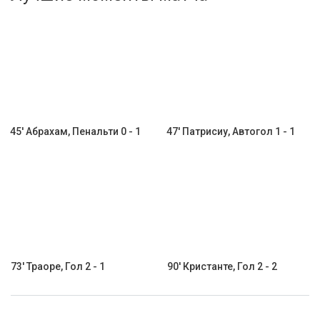
Активировать промокод
45' Абрахам, Пенальти 0 - 1
47' Патрисиу, Автогол 1 - 1
73' Траоре, Гол 2 - 1
90' Кристанте, Гол 2 - 2