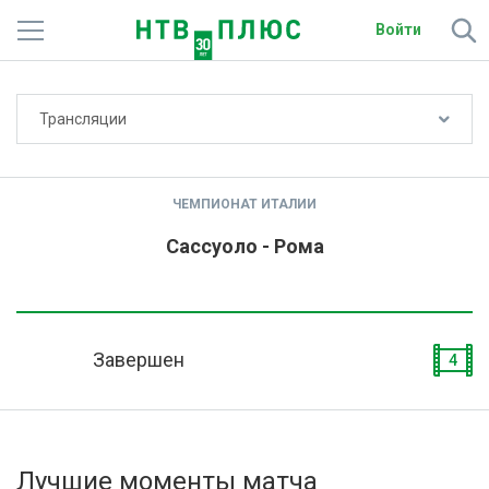
Войти
Не показывать счёт
Трансляции
Телеканалы
Фильмы и сериалы
ЧЕМПИОНАТ ИТАЛИИ
Спорт
Сассуоло - Рома
Подписки
Радио
Завершен
4
Спутниковым абонентам
О сайте
Лучшие моменты матча