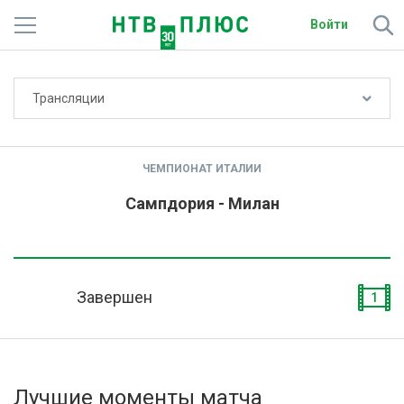
Войти
Не показывать счёт
Трансляции
Телеканалы
Фильмы и сериалы
ЧЕМПИОНАТ ИТАЛИИ
Спорт
Сампдория - Милан
Подписки
Радио
Завершен
1
Спутниковым абонентам
О сайте
Лучшие моменты матча