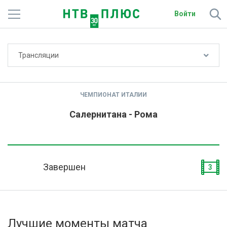
Войти
Не показывать счёт
Трансляции
Телеканалы
Фильмы и сериалы
ЧЕМПИОНАТ ИТАЛИИ
Спорт
Салернитана - Рома
Подписки
Радио
Завершен
3
Спутниковым абонентам
О сайте
Лучшие моменты матча