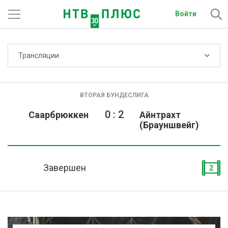
Войти
Не показывать счёт
Трансляции
Телеканалы
Фильмы и сериалы
ВТОРАЯ БУНДЕСЛИГА
Спорт
0
:
2
Саарбрюккен
Айнтрахт
(Брауншвейг)
Подписки
Радио
Завершен
2
Спутниковым абонентам
О сайте