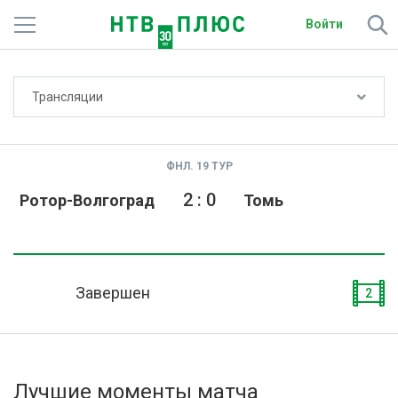
Войти
Не показывать счёт
Трансляции
Телеканалы
Фильмы и сериалы
ФНЛ. 19 ТУР
Спорт
2
:
0
Ротор-Волгоград
Томь
Подписки
Радио
Завершен
2
Спутниковым абонентам
О сайте
Лучшие моменты матча