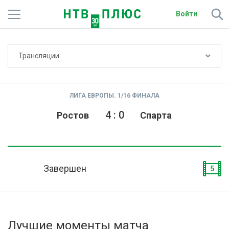
Войти
Не показывать счёт
Трансляции
Телеканалы
Фильмы и сериалы
ЛИГА ЕВРОПЫ. 1/16 ФИНАЛА
Спорт
4
:
0
Ростов
Спарта
Подписки
Радио
Завершен
5
Спутниковым абонентам
О сайте
Лучшие моменты матча