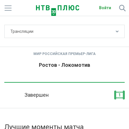
Войти
Не показывать счёт
Трансляции
Телеканалы
Фильмы и сериалы
МИР РОССИЙСКАЯ ПРЕМЬЕР-ЛИГА
Спорт
Ростов - Локомотив
Подписки
Радио
Завершен
1
Спутниковым абонентам
О сайте
Лучшие моменты матча