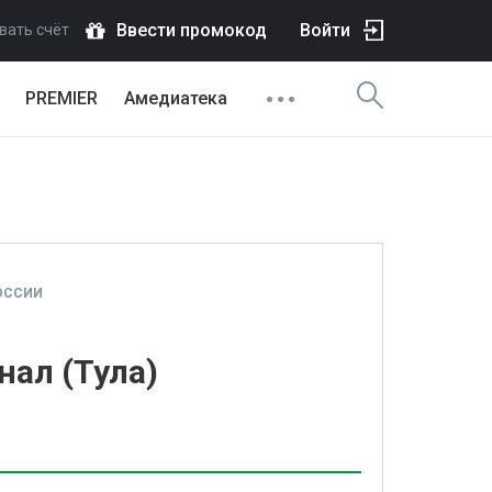
Ввести промокод
Войти
вать счёт
PREMIER
Амедиатека
ОССИИ
нал (Тула)