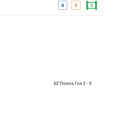
5
62' Полоз, Гол 3 - 0