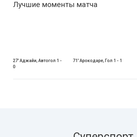
Лучшие моменты матча
27' Аджайи, Автогол 1 -
71' Арокодаре, Гол 1 - 1
0
Суперспорт