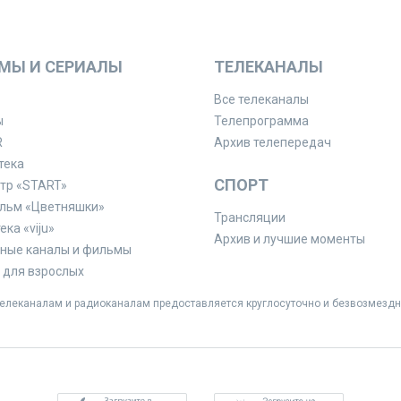
МЫ И СЕРИАЛЫ
ТЕЛЕКАНАЛЫ
Все телеканалы
ы
Телепрограмма
R
Архив телепередач
тека
СПОРТ
тр «START»
льм «Цветняшки»
Трансляции
ка «viju»
Архив и лучшие моменты
ные каналы и фильмы
для взрослых
леканалам и радиоканалам предоставляется круглосуточно и безвозмездн