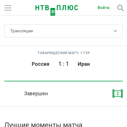
Войти
Не показывать счёт
Трансляции
Телеканалы
Фильмы и сериалы
ТОВАРИЩЕСКИЙ МАТЧ. 1 ТУР
Спорт
1
:
1
Россия
Иран
Подписки
Радио
Завершен
2
Спутниковым абонентам
О сайте
Лучшие моменты матча