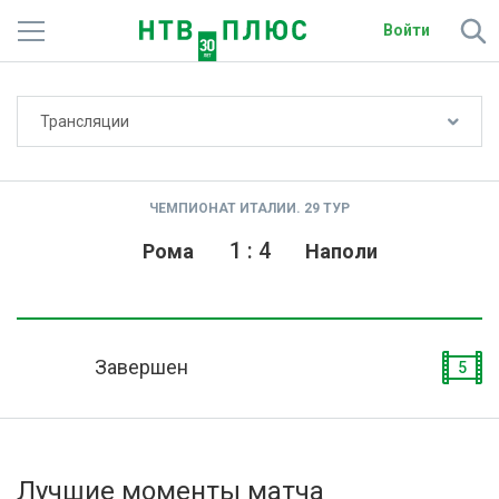
Войти
Не показывать счёт
Трансляции
Телеканалы
Фильмы и сериалы
ЧЕМПИОНАТ ИТАЛИИ. 29 ТУР
Спорт
1
:
4
Рома
Наполи
Подписки
Радио
Завершен
5
Спутниковым абонентам
О сайте
Лучшие моменты матча