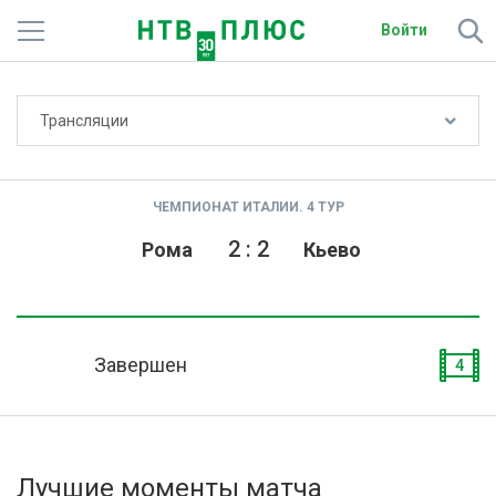
Войти
Не показывать счёт
Трансляции
Телеканалы
Фильмы и сериалы
ЧЕМПИОНАТ ИТАЛИИ. 4 ТУР
Спорт
2
:
2
Рома
Кьево
Подписки
Радио
Завершен
4
Спутниковым абонентам
О сайте
Лучшие моменты матча