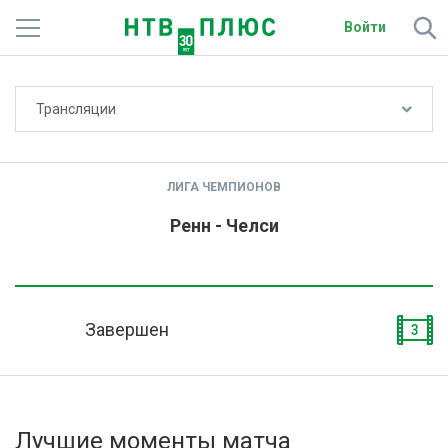
Войти
Не показывать счёт
Трансляции
Телеканалы
Фильмы и сериалы
ЛИГА ЧЕМПИОНОВ
Спорт
Ренн - Челси
Подписки
Радио
Завершен
3
Спутниковым абонентам
О сайте
Лучшие моменты матча