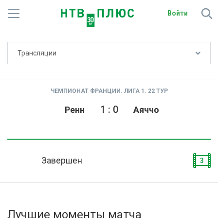
Войти
Не показывать счёт
Трансляции
Телеканалы
Фильмы и сериалы
ЧЕМПИОНАТ ФРАНЦИИ. ЛИГА 1. 22 ТУР
Спорт
1
:
0
Ренн
Аяччо
Подписки
Радио
Завершен
3
Спутниковым абонентам
О сайте
Лучшие моменты матча