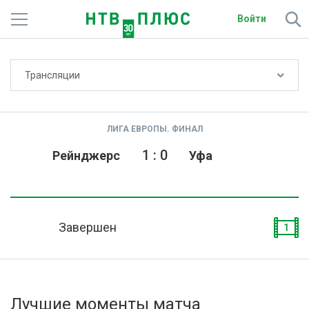
Войти
Не показывать счёт
Трансляции
Телеканалы
Фильмы и сериалы
ЛИГА ЕВРОПЫ. ФИНАЛ
Спорт
1
:
0
Рейнджерс
Уфа
Подписки
Радио
Завершен
1
Спутниковым абонентам
О сайте
Лучшие моменты матча