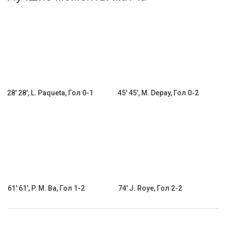
Активировать промокод
28' 28', L. Paqueta, Гол 0-1
45' 45', M. Depay, Гол 0-2
61' 61', P. M. Ba, Гол 1-2
74' J. Roye, Гол 2-2