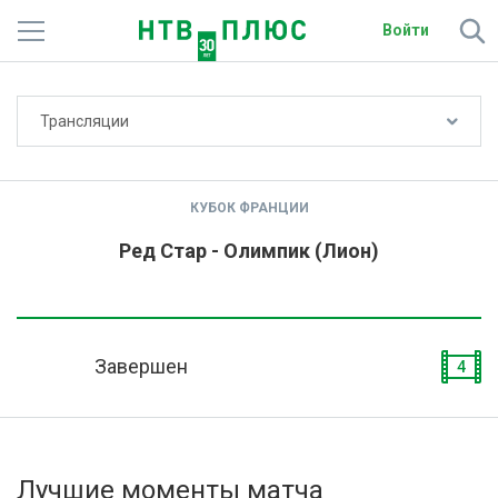
Войти
Не показывать счёт
Трансляции
Телеканалы
Фильмы и сериалы
КУБОК ФРАНЦИИ
Спорт
Ред Стар - Олимпик (Лион)
Подписки
Радио
Завершен
4
Спутниковым абонентам
О сайте
Лучшие моменты матча