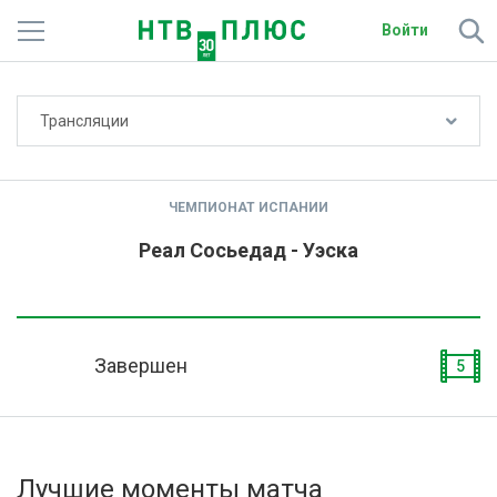
Войти
Не показывать счёт
Трансляции
Телеканалы
Фильмы и сериалы
ЧЕМПИОНАТ ИСПАНИИ
Спорт
Реал Сосьедад - Уэска
Подписки
Радио
Завершен
5
Спутниковым абонентам
О сайте
Лучшие моменты матча