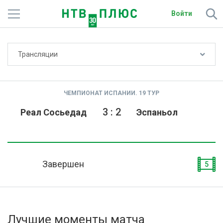
Войти
Не показывать счёт
Трансляции
Телеканалы
Фильмы и сериалы
ЧЕМПИОНАТ ИСПАНИИ. 19 ТУР
Спорт
3
:
2
Реал Сосьедад
Эспаньол
Подписки
Радио
Завершен
5
Спутниковым абонентам
О сайте
Лучшие моменты матча