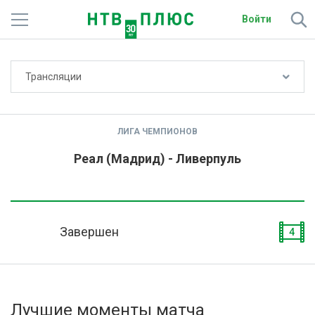
Войти
Не показывать счёт
Трансляции
Телеканалы
Фильмы и сериалы
ЛИГА ЧЕМПИОНОВ
Спорт
Реал (Мадрид) - Ливерпуль
Подписки
Радио
Завершен
4
Спутниковым абонентам
О сайте
Лучшие моменты матча