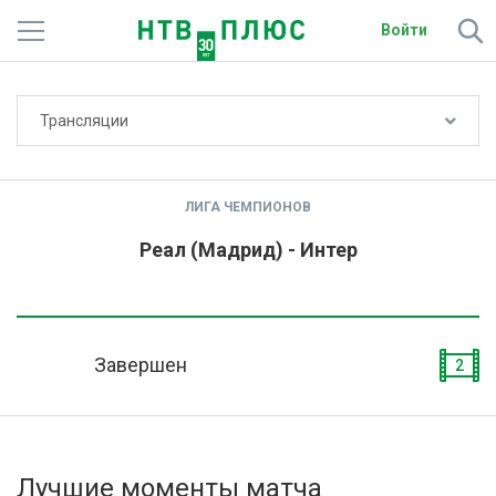
Войти
Не показывать счёт
Трансляции
Телеканалы
Фильмы и сериалы
ЛИГА ЧЕМПИОНОВ
Спорт
Реал (Мадрид) - Интер
Подписки
Радио
Завершен
2
Спутниковым абонентам
О сайте
Лучшие моменты матча