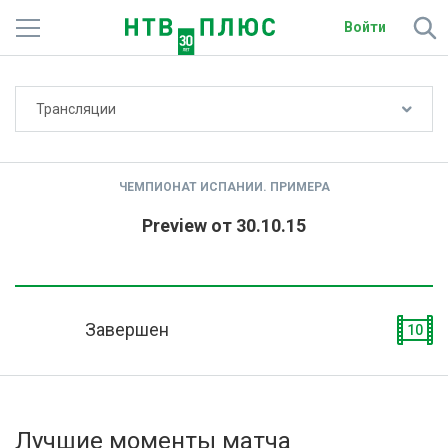
Войти
Не показывать счёт
Трансляции
Телеканалы
Фильмы и сериалы
ЧЕМПИОНАТ ИСПАНИИ. ПРИМЕРА
Спорт
Preview от 30.10.15
Подписки
Радио
Завершен
10
Спутниковым абонентам
О сайте
Лучшие моменты матча