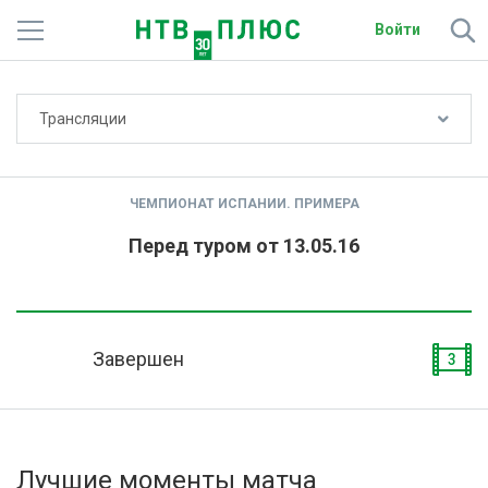
Войти
Не показывать счёт
Трансляции
Телеканалы
Фильмы и сериалы
ЧЕМПИОНАТ ИСПАНИИ. ПРИМЕРА
Спорт
Перед туром от 13.05.16
Подписки
Радио
Завершен
3
Спутниковым абонентам
О сайте
Лучшие моменты матча