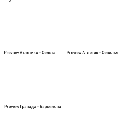
Активировать промокод
Preview Атлетико - Сельта
Preview Атлетик - Севилья
Preview Гранада - Барселона