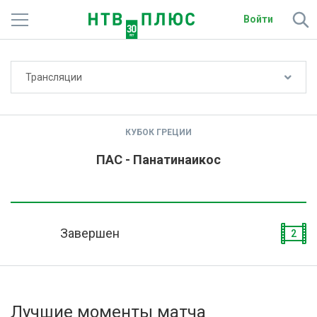
Войти
Не показывать счёт
Трансляции
Телеканалы
Фильмы и сериалы
КУБОК ГРЕЦИИ
Спорт
ПАС - Панатинаикос
Подписки
Радио
Завершен
2
Спутниковым абонентам
О сайте
Лучшие моменты матча